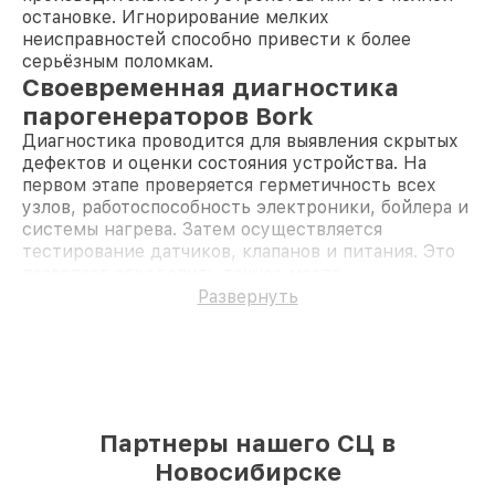
остановке. Игнорирование мелких
неисправностей способно привести к более
серьёзным поломкам.
Своевременная диагностика
парогенераторов Bork
Диагностика проводится для выявления скрытых
дефектов и оценки состояния устройства. На
первом этапе проверяется герметичность всех
узлов, работоспособность электроники, бойлера и
системы нагрева. Затем осуществляется
тестирование датчиков, клапанов и питания. Это
позволяет определить точное место
неисправности и предотвратить возможные
Развернуть
осложнения в работе устройства. Регулярная
диагностика способствует продлению срока
службы техники.
Преимущества ремонта
парогенераторов Bork в нашей
Партнеры нашего СЦ в
мастерской
Новосибирске
Предоставляется гарантия на выполненные
работы и установленные детали.