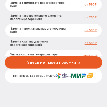
Замена термостата парогенератора
от 590₽
Bork
Замена нагревательного элемента
от 750₽
парогенератора Bork
Замена пароклапана парогенератора
от 590₽
Bork
Замена клапана давления
от 590₽
парогенератора Bork
Чистка системы генерации пара
от 1500₽
парогенератора Bork
Здесь нет моей поломки
Профилактическая чистка
от 550₽
парогенератора Bork
Принимаем все формы оплаты
Корпусный ремонт (замена резинок,
креплений, кнопок) парогенератора
от 450₽
Bork
Очистка подошвы утюга
от 500₽
парогенератора Bork