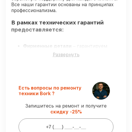
Все наши гарантии основаны на принципах
профессионализма.
В рамках технических гарантий
предоставляется:
Фирменные детали
– гарантируем
только подлинные детали для
Развернуть
парогенераторов.
Квалифицированные специалисты
–
обучение и сертификация подтверждают
уровень мастерства.
Выполнение работ вовремя
–
гарантируем завершение сервиса без
Есть вопросы по ремонту
задержек.
техники Bork ?
Сервис с гарантией
– официальная
гарантия на все виды работ.
Запишитесь на ремонт и получите
скидку -25%
Гарантии сервиса на обслуживание
парогенераторов: