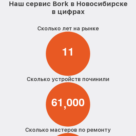
Наш сервис Bork в Новосибирске
Замена шнура питания парогенератора
от 590₽
Bork
в цифрах
Ремонт/замена датчика температуры
от 590₽
парогенератора Bork
Сколько лет на рынке
Восстановление электроклапана
от 600₽
парогенератора Bork
1
1
Сколько устройств починили
6
1
0
0
0
,
Сколько мастеров по ремонту