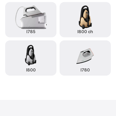
I785
I800 ch
I800
I780