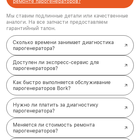
Долговечность и удобство
ремонте парогенераторов?
ремонта в Новосибирске
Мы ставим подлинные детали или качественные
Обращаясь в нашу мастерскую, вы получаете
аналоги. На все запчасти предоставляем
качественное обслуживание техники. Опытные
гарантийный талон.
мастера оперативно устраняют неисправности
любой сложности. Гарантия на работы и запчасти
подтверждает профессионализм наших услуг.
Сколько времени занимает диагностика
Для записи на диагностику или ремонта
парогенератора?
парогенератора Bork звоните по телефону +7
(383) 202-18-57 или приезжайте по адресу ул.
Доступен ли экспресс-сервис для
Фрунзе, 238, корп. 4.
парогенераторов?
Как быстро выполняется обслуживание
парогенераторов Bork?
Нужно ли платить за диагностику
парогенератора?
Меняется ли стоимость ремонта
парогенераторов?