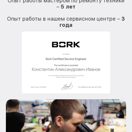
Опыт работы мастером по ремонту техники
–
5 лет
О
Опыт работы в нашем сервисном центре –
3
года